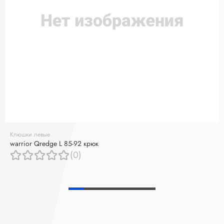
Клюшки левые
warrior Qredge L 85-92 крюк
(0)