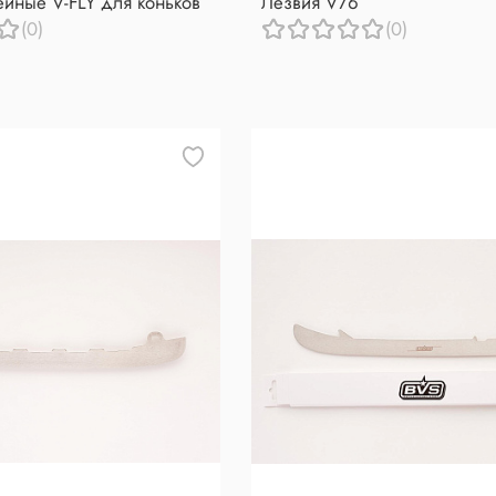
ейные V-FLY для коньков
Лезвия V76
(0)
(0)