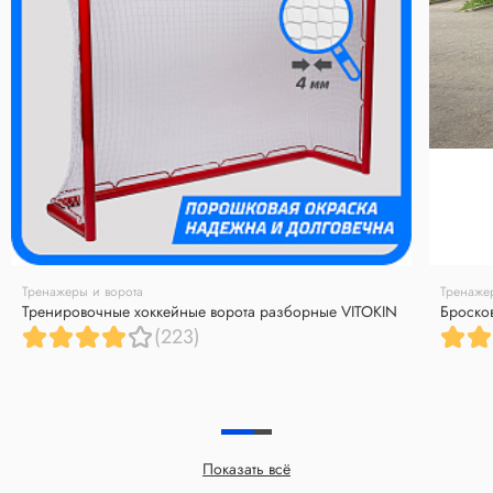
Тренажеры и ворота
Тренаже
Тренировочные хоккейные ворота разборные VITOKIN
Броско
(223)
Показать всё