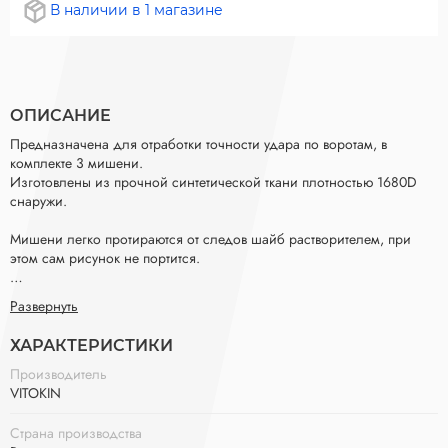
В наличии в 1 магазине
ОПИСАНИЕ
Предназначена для отработки точности удара по воротам, в
комплекте 3 мишени.
Изготовлены из прочной синтетической ткани плотностью 1680D
снаружи.
Мишени легко протираются от следов шайб растворителем, при
этом сам рисунок не портится.
Крепится к воротам с помощью эластичного шнура, который
Развернуть
крепится к воротам крючками.
ХАРАКТЕРИСТИКИ
Мишени можно двигать по горизонтали, так, как вам удобно.
Производитель
Подходит к любым воротам ширина которых не превышает 2 метра.
VITOKIN
В комплекте идут
3 мишени размером 28*28 см.
Страна производства