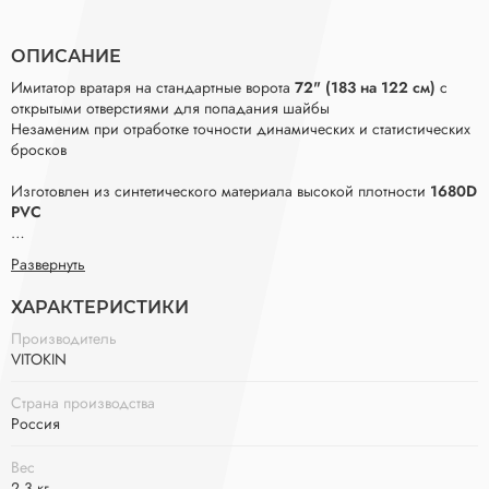
ОПИСАНИЕ
Имитатор вратаря на стандартные ворота
72" (183 на 122 см)
с
открытыми отверстиями для попадания шайбы
Незаменим при отработке точности динамических и статистических
бросков
Изготовлен из синтетического материала высокой плотности
1680D
PVC
Отверстия расположены в наиболее уязвимых местах вратаря
Развернуть
Крепится к воротам при помощи надежной системы креплений.
ХАРАКТЕРИСТИКИ
Размеры (Д.Ш.): 180 х 120 см
Производитель
VITOKIN
Страна производства
Россия
Вес
2.3 кг