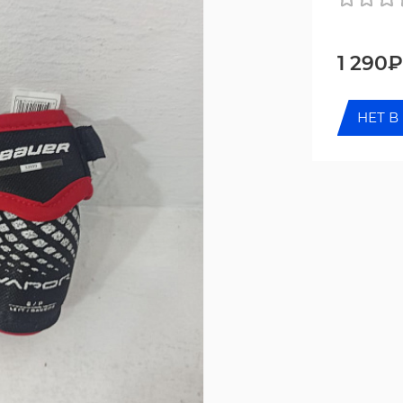
1 290₽
НЕТ В