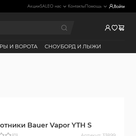
Акции
SALE
О нас
Контакты
Помощь
Войти
РЫ И ВОРОТА
СНОУБОРД И ЛЫЖИ
отники Bauer Vapor YTH S
(0)
Артикул: 33899