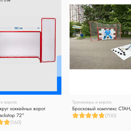
и ворота
Тренажеры и ворота
круг хоккейных ворот
Бросковый комплекс СТА
ackstop 72"
(700)
(160)