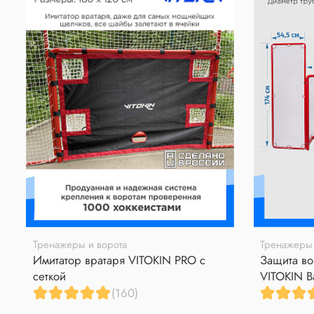
Тренажеры и ворота
Тренажеры 
Имитатор вратаря VITOKIN PRO с
Защита во
сеткой
VITOKIN B
(160)