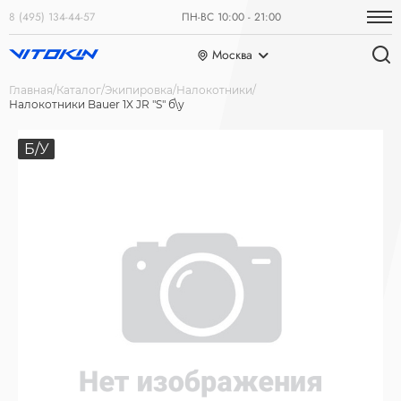
8 (495) 134-44-57
ПН-ВС 10:00 - 21:00
Москва
Главная
Каталог
Экипировка
Налокотники
Налокотники Bauer 1X JR "S" б\у
Б/У