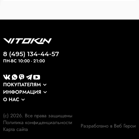
8 (495) 134-44-57
ПН-ВС 10:00 - 21:00
ПОКУПАТЕЛЯМ
ИНФОРМАЦИЯ
Каталог
О НАС
Оптовикам
Сервис
О компании
Экспортные заказы
Оплата и доставка
(c) 2026. Все права защищены
Наши клиенты
Выкуп формы
Политика конфиденциальности
Гарантия
Разработано в Веб Герои
Наши работы
Карта сайта
Экология
Личный кабинет
Отзывы