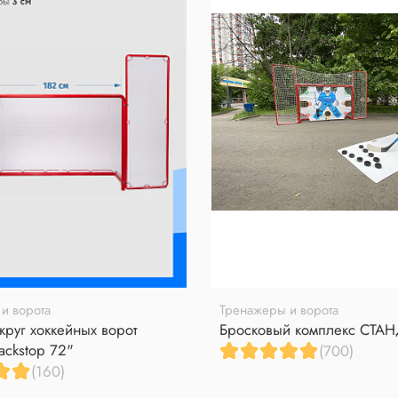
и ворота
Тренажеры и ворота
круг хоккейных ворот
Бросковый комплекс СТА
ackstop 72"
(700)
(160)