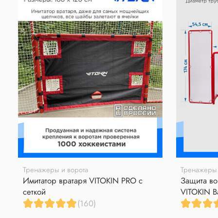
Тренажеры и ворота
Тренажеры 
Имитатор вратаря VITOKIN PRO с
Защита во
сеткой
VITOKIN B
(160)