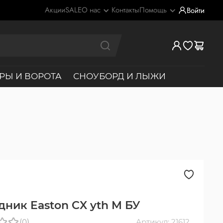
Акции
SALE
О нас
Контакты
Помощь
Войти
РЫ И ВОРОТА
СНОУБОРД И ЛЫЖИ
дник Easton CX yth M БУ
(0)
Артикул: 21612