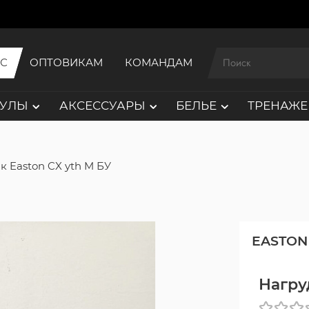
ИС
ОПТОВИКАМ
КОМАНДАМ
АУЛЫ
АКСЕССУАРЫ
БЕЛЬЕ
ТРЕНАЖЕ
к Easton CX yth M БУ
EASTON
Нагру