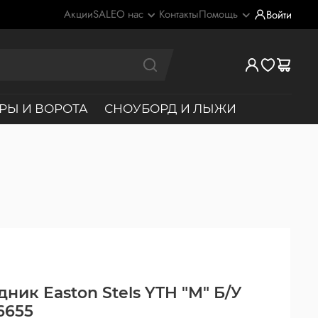
Акции
SALE
О нас
Контакты
Помощь
Войти
РЫ И ВОРОТА
СНОУБОРД И ЛЫЖИ
ник Easton Stels YTH "M" Б/У
6655