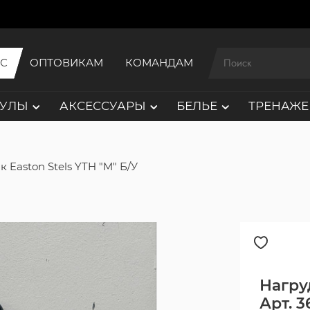
ИС
ОПТОВИКАМ
КОМАНДАМ
АУЛЫ
АКСЕССУАРЫ
БЕЛЬЕ
ТРЕНАЖЕ
 Easton Stels YTH "M" Б/У
Нагруд
Арт. 3