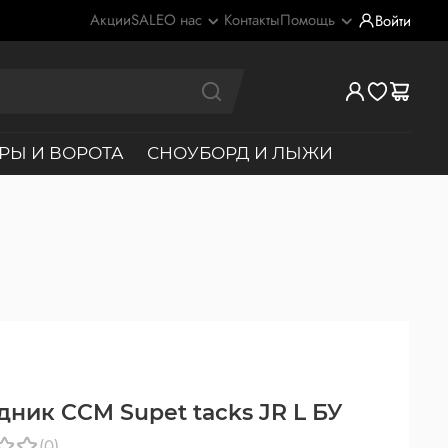
Акции
SALE
О нас
Контакты
Помощь
Войти
РЫ И ВОРОТА
СНОУБОРД И ЛЫЖИ
дник CCM Supet tacks JR L БУ
(0)