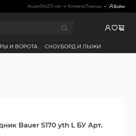
Акции
SALE
О нас
Контакты
Помощь
Войти
РЫ И ВОРОТА
СНОУБОРД И ЛЫЖИ
ник Bauer S170 yth L БУ Арт.