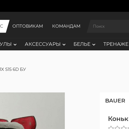
ИС
ОПТОВИКАМ
КОМАНДАМ
АУЛЫ
АКСЕССУАРЫ
БЕЛЬЕ
ТРЕНАЖЕ
1X S15 6D БУ
BAUER
Коньки