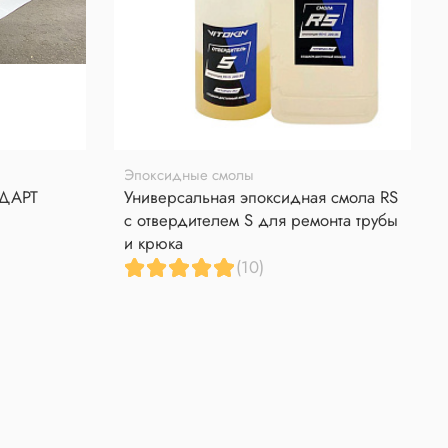
Эпоксидные смолы
НДАРТ
Универсальная эпоксидная смола RS
с отвердителем S для ремонта трубы
и крюка
(10)