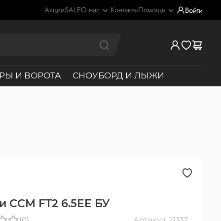
Акции
SALE
О нас
Контакты
Помощь
Войти
РЫ И ВОРОТА
СНОУБОРД И ЛЫЖИ
и CCM FT2 6.5EE БУ
(0)
Артикул: 21337