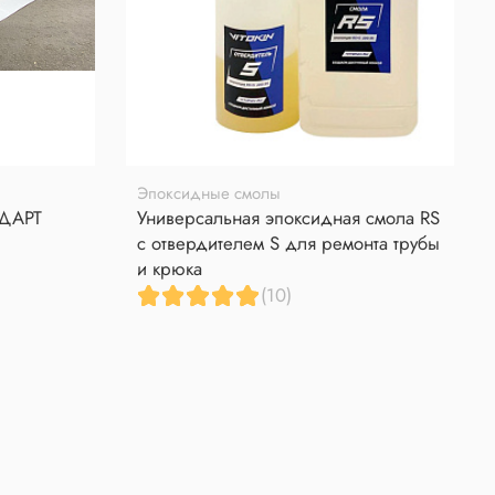
Эпоксидные смолы
НДАРТ
Универсальная эпоксидная смола RS
с отвердителем S для ремонта трубы
и крюка
(10)