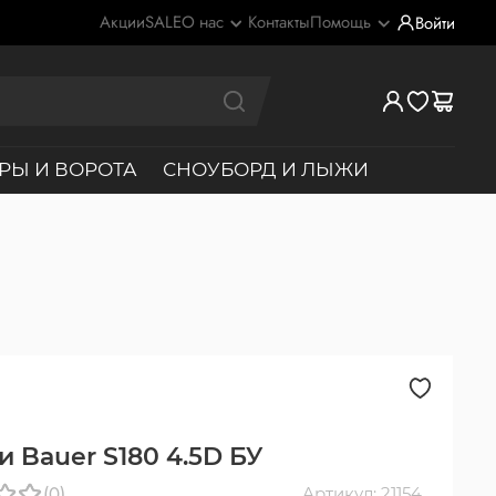
Акции
SALE
О нас
Контакты
Помощь
Войти
РЫ И ВОРОТА
СНОУБОРД И ЛЫЖИ
и Bauer S180 4.5D БУ
(0)
Артикул: 21154