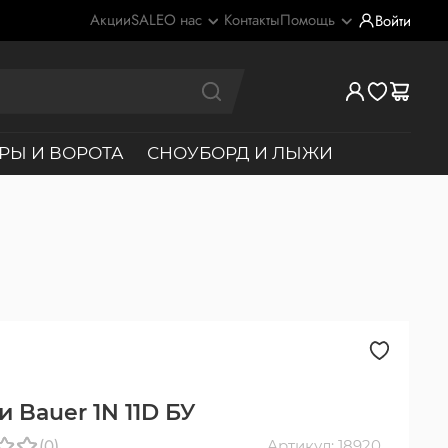
Акции
SALE
О нас
Контакты
Помощь
Войти
РЫ И ВОРОТА
СНОУБОРД И ЛЫЖИ
 Bauer 1N 11D БУ
(0)
Артикул: 18920