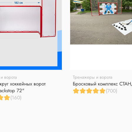
и ворота
Тренажеры и ворота
круг хоккейных ворот
Бросковый комплекс СТА
ackstop 72"
(700)
(160)