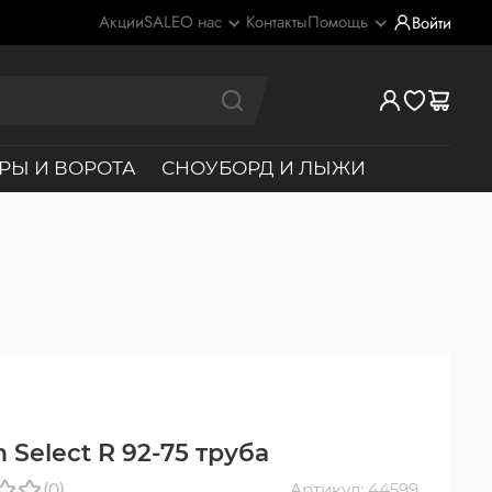
Акции
SALE
О нас
Контакты
Помощь
Войти
РЫ И ВОРОТА
СНОУБОРД И ЛЫЖИ
n Select R 92-75 труба
(0)
Артикул: 44599