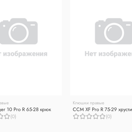
авые
Клюшки правые
er 10 Pro R 65-28 крюк
CCM XF Pro R 75-29 хрусти
(0)
(0)