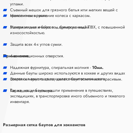
углами.
Съемный мешок для грязного белья или мелких вещей с
Монолитное крепление колеса с каркасом.
креплением в сумке.
Материал дна и бортов – армированный ПВХ, с повышенной
Вшитая мягкая ячейка под бутылку с водой.
износостойкостью.
Защита всех 4-х углов сумки.
Применение
4 вентиляционных отверстия.
Надежная фурнитура, спиральная молния -
10мм.
Данные баулы широко используются в хоккее и других видах
спорта где амуниция занимает значительное место.
Заклепки черного цвета, делают баул эстетически красивым.
Так же, наши баулы нашли применение в путешествиях,
Кармашек для номера.
экспедициях, в транспортировке иного объемного и тяжелого
инвентаря.
Размерная сетка баулов для хоккеистов