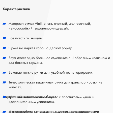
Характеристики
Материал сумки Vinil, очень плотный, долговечный,
износостойкий, водонепроницаемый.
Все логотипы вышиты
Сумка не маркая хорошо держит форму.
Баул имеет одно большое отделение с U образным клапаном и
два боковых кармана.
Боковые мягкие ручки для удобной транспортировки.
Телескопическая выдвижная ручка для транспортировки на
колесах.
Внутреннее наполнение баула
Жесткий металлический каркас с пластиковым дном и
дополнительным усилением.
Износостойкие колеса на подшипниках с защищенными
Два вместительных кармана на молнии для аксессуаров.