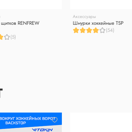
ы
Аксессуары
я щитков RENFREW
Шнурки хоккейные TSP
(54)
(5)
Т