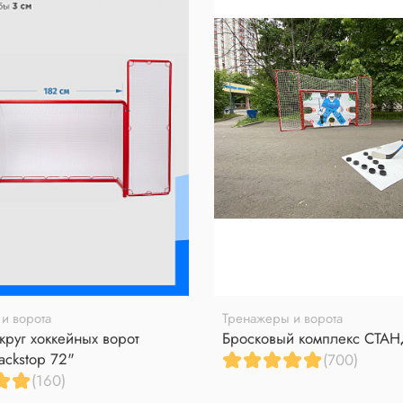
и ворота
Тренажеры и ворота
круг хоккейных ворот
Бросковый комплекс СТА
ackstop 72"
(700)
(160)