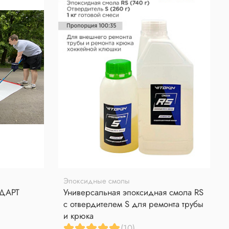
Эпоксидные смолы
НДАРТ
Универсальная эпоксидная смола RS
с отвердителем S для ремонта трубы
и крюка
(10)