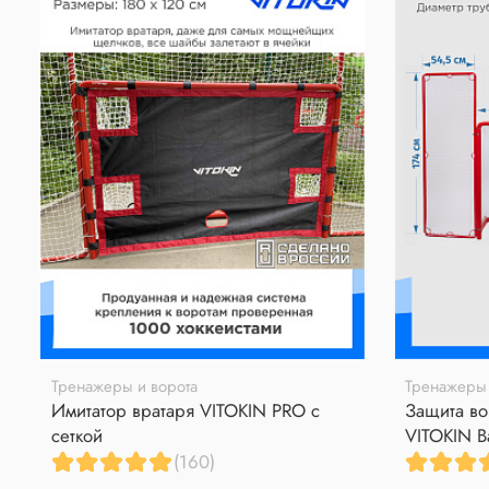
Тренажеры и ворота
Тренажеры 
Имитатор вратаря VITOKIN PRO с
Защита во
сеткой
VITOKIN B
(160)