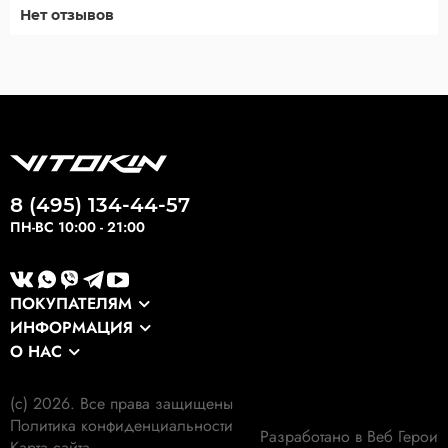
Нет отзывов
8 (495) 134-44-57
ПН-ВС 10:00 - 21:00
ПОКУПАТЕЛЯМ
ИНФОРМАЦИЯ
Каталог
О НАС
Оптовикам
Сервис
О компании
Экспортные заказы
Оплата и доставка
(c) 2026. Все права защищены
Наши клиенты
Выкуп формы
Политика конфиденциальности
Гарантия
Разработано в Веб Герои
Наши работы
Карта сайта