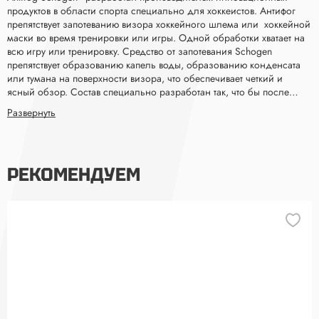
продуктов в области спорта специально для хоккеистов. Антифог
препятствует запотеванию визора хоккейного шлема или хоккейной
маски во время тренировки или игры. Одной обработки хватает на
всю игру или тренировку. Средство от запотевания Schogen
препятствует образованию капель воды, образованию конденсата
или тумана на поверхности визора, что обеспечивает четкий и
ясный обзор. Состав специально разработан так, что бы после
обработки визор или маска быстро высохли для использования.
Развернуть
Для максимального эффекта необходимо распылить средство на
внутреннюю, а при необходимости и внешнюю поверхность маски
или визора, распределить, растереть средство по всей поверхности
до полного высыхания или до отсутствия явных следов средства на
РЕКОМЕНДУЕМ
поверхности. Также, рекомендуем перед тренировкой или игрой
повторять обработку дважды.