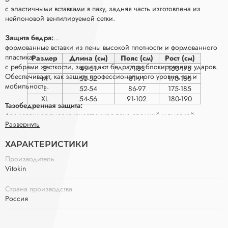
с эластичными вставками в паху, задняя часть изготовлена из
нейлоновой вентилируемой сетки.
Защита бедра:
формованные вставки из пены высокой плотности и формованного
пластика
Размер
Длина (см)
Пояс (см)
Рост (см)
с ребрами жесткости, защищают бедра при блокировании ударов.
S
49-51
71-83
160-175
Обеспечивают, как защиту профессионального уровня, так и
M
50-52
81-91
170-180
мобильность.
L
52-54
86-97
175-185
XL
54-56
91-102
180-190
Тазобедренная защита:
формованная высококачественная пена средний и высокой
Развернуть
плотности.
Хорошо рассеивает энергию удара от падений и обеспечивают
отличную
ХАРАКТЕРИСТИКИ
защиту одного из самых важных узлов, тазобедренного сустава.
Производитель
Vitokin
Защита поясницы:
выполнена из высококачественной пены средней и высокой
Страна производства
плотности,
Россия
с формованным фирменным рисунком в районе позвоночника,
это обеспечивает защиту профессионального уровня, а задняя
пластина