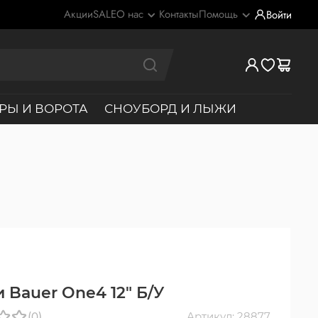
Акции
SALE
О нас
Контакты
Помощь
Войти
РЫ И ВОРОТА
СНОУБОРД И ЛЫЖИ
 Bauer One4 12" Б/У
(0)
Артикул: 28877