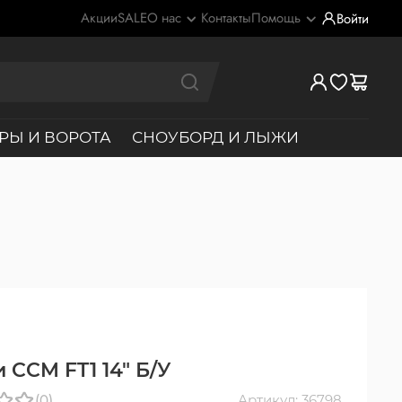
Акции
SALE
О нас
Контакты
Помощь
Войти
РЫ И ВОРОТА
СНОУБОРД И ЛЫЖИ
 CCM FT1 14" Б/У
(0)
Артикул: 36798