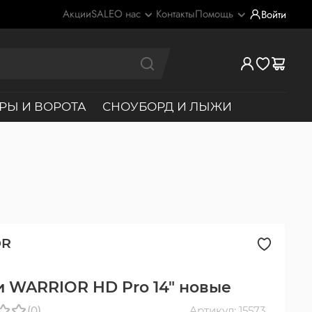
Акции
SALE
О нас
Контакты
Помощь
Войти
РЫ И ВОРОТА
СНОУБОРД И ЛЫЖИ
OR
 WARRIOR HD Pro 14" новые
(0)
Артикул: 15573