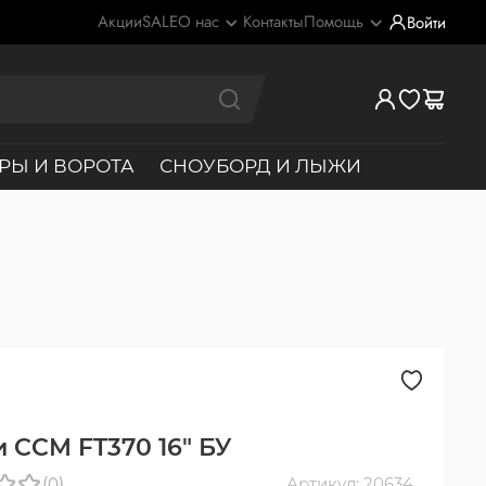
Акции
SALE
О нас
Контакты
Помощь
Войти
РЫ И ВОРОТА
СНОУБОРД И ЛЫЖИ
 CCM FT370 16" БУ
(0)
Артикул: 20634