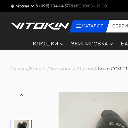
Москва
8 (495) 134-44-57
ПН-ВС 10:00 - 21:00
КАТАЛОГ
СЕРВ
КЛЮШКИ
ЭКИПИРОВКА
Б
Главная
Каталог
Экипировка
Щитки
Щитки CCM FT3