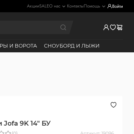
Акции
SALE
О нас
Контакты
Помощь
Войти
РЫ И ВОРОТА
СНОУБОРД И ЛЫЖИ
Jofa 9K 14" БУ
(0)
Артикул: 19096