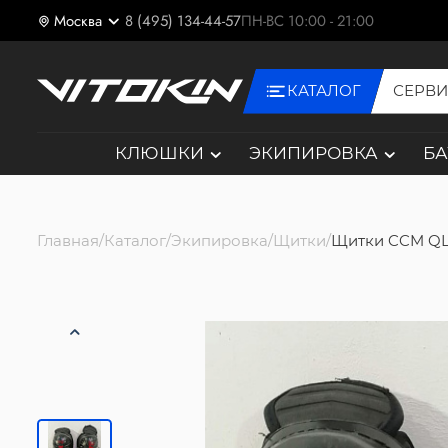
Москва
8 (495) 134-44-57
ПН-ВС 10:00 - 21:00
КАТАЛОГ
СЕРВ
КЛЮШКИ
ЭКИПИРОВКА
Б
Главная
Каталог
Экипировка
Щитки
Щитки CCM QLT