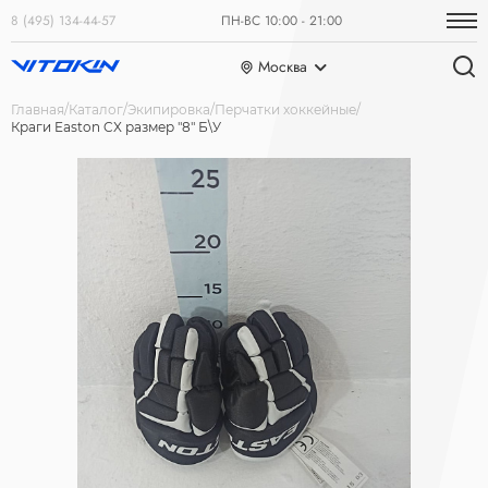
8 (495) 134-44-57
ПН-ВС 10:00 - 21:00
Москва
Главная
Каталог
Экипировка
Перчатки хоккейные
Краги Easton CX размер "8" Б\У