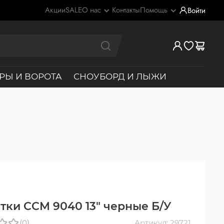
Акции
SALE
О нас
Контакты
Помощь
Войти
РЫ И ВОРОТА
СНОУБОРД И ЛЫЖИ
тки CCM 9040 13" черные Б/У
(0)
Артикул: 29721