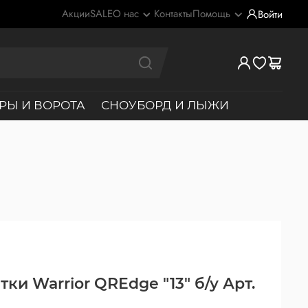
Акции
SALE
О нас
Контакты
Помощь
Войти
РЫ И ВОРОТА
СНОУБОРД И ЛЫЖИ
ки Warrior QREdge "13" б/у Арт.