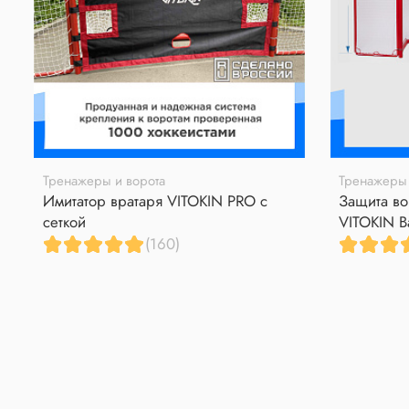
Тренажеры и ворота
Тренажеры 
Имитатор вратаря VITOKIN PRO с
Защита во
сеткой
VITOKIN B
(160)