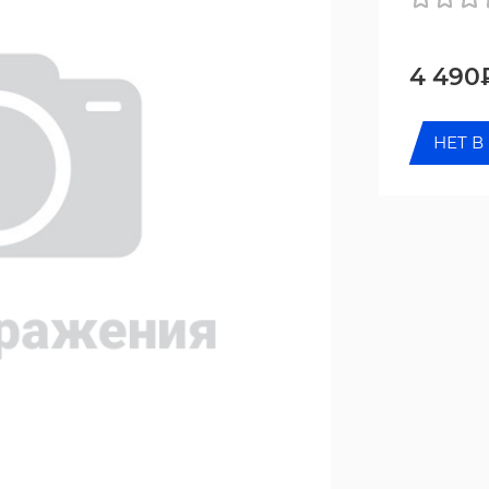
4 490
НЕТ В