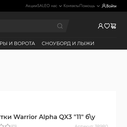
Акции
SALE
О нас
Контакты
Помощь
Войти
РЫ И ВОРОТА
СНОУБОРД И ЛЫЖИ
ки Warrior Alpha QX3 "11" б\у
(0)
Артикул: 38980