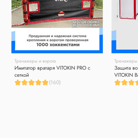
Тренажеры и ворота
Тренажеры 
Имитатор вратаря VITOKIN PRO с
Защита во
сеткой
VITOKIN B
(160)