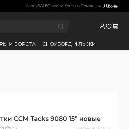
Акции
SALE
О нас
Контакты
Помощь
Войти
РЫ И ВОРОТА
СНОУБОРД И ЛЫЖИ
тки CCM Tacks 9080 15" новые
(0)
Артикул: 37303