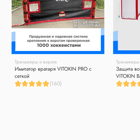
Тренажеры и ворота
Тренажеры 
Имитатор вратаря VITOKIN PRO с
Защита во
сеткой
VITOKIN B
(160)