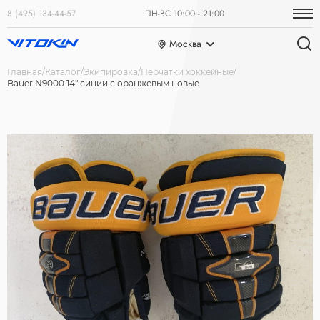
8 (495) 134-44-57
ПН-ВС 10:00 - 21:00
Москва
Главная
Каталог
Экипировка
Перчатки хоккейные
Bauer N9000 14" синий с оранжевым новые