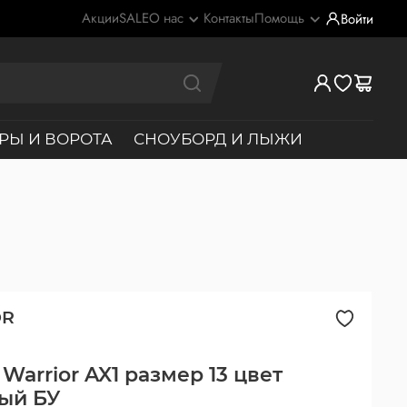
Акции
SALE
О нас
Контакты
Помощь
Войти
РЫ И ВОРОТА
СНОУБОРД И ЛЫЖИ
OR
Warrior AX1 размер 13 цвет
ый БУ