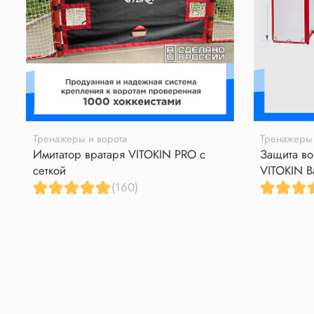
Тренажеры и ворота
Тренажеры 
Имитатор вратаря VITOKIN PRO с
Защита во
сеткой
VITOKIN B
(160)