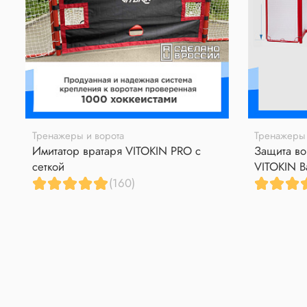
Тренажеры и ворота
Тренажеры 
Имитатор вратаря VITOKIN PRO с
Защита во
сеткой
VITOKIN B
(160)