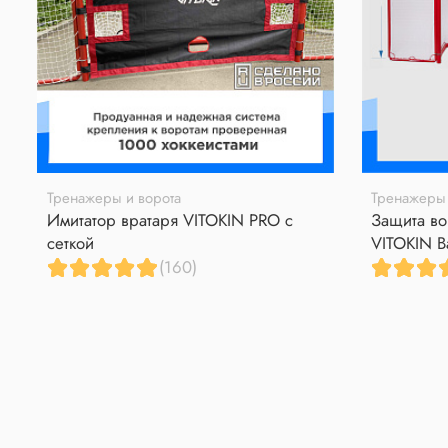
Тренажеры и ворота
Тренажеры 
Имитатор вратаря VITOKIN PRO с
Защита во
сеткой
VITOKIN B
(160)