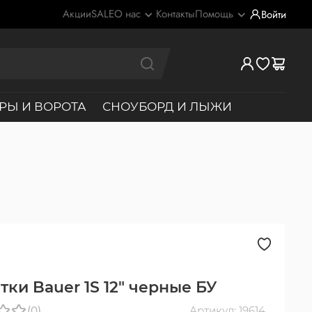
Акции
SALE
О нас
Контакты
Помощь
Войти
РЫ И ВОРОТА
СНОУБОРД И ЛЫЖИ
тки Bauer 1S 12" черные БУ
(0)
Артикул: 19614