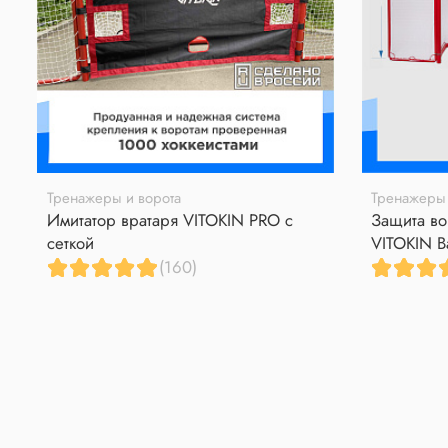
Тренажеры и ворота
Тренажеры 
Имитатор вратаря VITOKIN PRO с
Защита во
сеткой
VITOKIN B
(160)