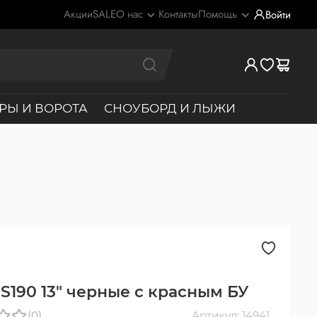
Акции
SALE
О нас
Контакты
Помощь
Войти
РЫ И ВОРОТА
СНОУБОРД И ЛЫЖИ
 S190 13" черные с красным БУ
(0)
Артикул: 14941