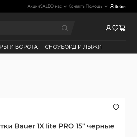
Акции
SALE
О нас
Контакты
Помощь
Войти
РЫ И ВОРОТА
СНОУБОРД И ЛЫЖИ
ки Bauer 1X lite PRO 15" черные
е