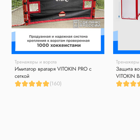
Тренажеры и ворота
Тренажеры 
Имитатор вратаря VITOKIN PRO с
Защита во
сеткой
VITOKIN B
(160)