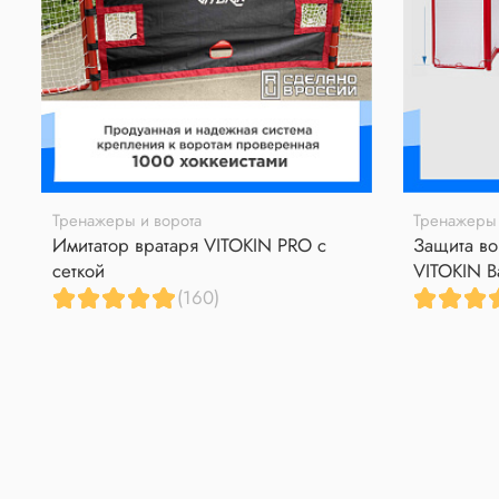
Тренажеры и ворота
Тренажеры 
Имитатор вратаря VITOKIN PRO с
Защита во
сеткой
VITOKIN B
(160)