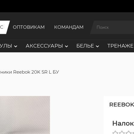
ИС
ОПТОВИКАМ
КОМАНДАМ
АУЛЫ
АКСЕССУАРЫ
БЕЛЬЕ
ТРЕНАЖЕ
ники Reebok 20K SR L БУ
REEBO
Налок