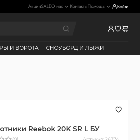
Акции
SALE
О нас
Контакты
Помощь
Войти
РЫ И ВОРОТА
СНОУБОРД И ЛЫЖИ
K
отники Reebok 20K SR L БУ
(0)
Артикул: 26774