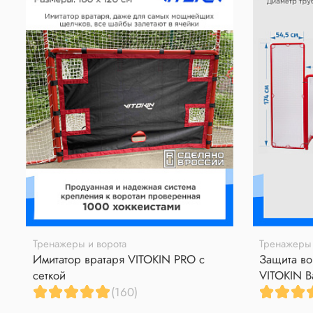
Тренажеры и ворота
Тренажеры 
Имитатор вратаря VITOKIN PRO с
Защита во
сеткой
VITOKIN B
(160)