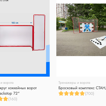
и ворота
Тренажеры и ворота
круг хоккейных ворот
Бросковый комплекс СТА
ackstop 72"
(700)
(160)