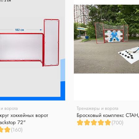
и ворота
Тренажеры и ворота
круг хоккейных ворот
Бросковый комплекс СТА
ackstop 72"
(700)
(160)