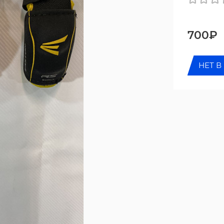
700₽
НЕТ В