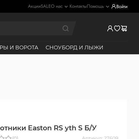
Акции
SALE
О нас
Контакты
Помощь
Войти
РЫ И ВОРОТА
СНОУБОРД И ЛЫЖИ
отники Easton RS yth S Б/У
(0)
Артикул: 27609