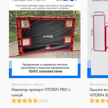
Тренажеры и ворота
Тренажеры 
Имитатор вратаря VITOKIN PRO с
Защита во
сеткой
VITOKIN B
(160)