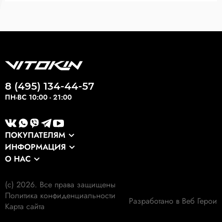
8 (495) 134-44-57
ПН-ВС 10:00 - 21:00
ПОКУПАТЕЛЯМ
ИНФОРМАЦИЯ
Каталог
О НАС
Оптовикам
Сервис
О компании
Экспортные заказы
Оплата и доставка
(c) 2026. Все права защищены
Наши клиенты
Выкуп формы
Политика конфиденциальности
Гарантия
Разработано в Веб Герои
Наши работы
Карта сайта
Экология
Личный кабинет
Отзывы