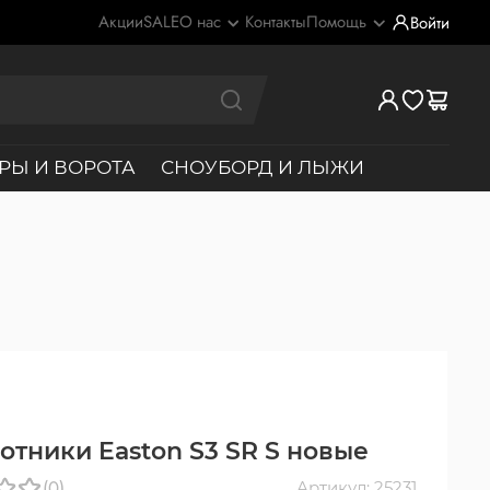
Акции
SALE
О нас
Контакты
Помощь
Войти
РЫ И ВОРОТА
СНОУБОРД И ЛЫЖИ
отники Easton S3 SR S новые
(0)
Артикул: 25231