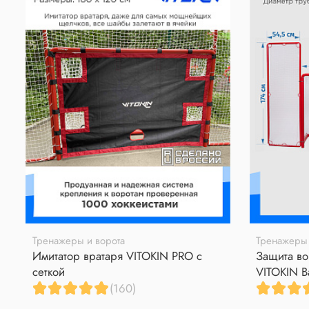
Тренажеры и ворота
Тренажеры 
Имитатор вратаря VITOKIN PRO с
Защита во
сеткой
VITOKIN B
(160)