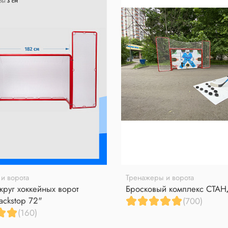
и ворота
Тренажеры и ворота
круг хоккейных ворот
Бросковый комплекс СТА
ackstop 72"
(700)
(160)