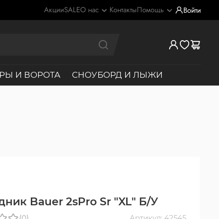
Акции
SALE
О нас
Контакты
Помощь
Войти
РЫ И ВОРОТА
СНОУБОРД И ЛЫЖИ
ник Bauer 2sPro Sr "XL" Б/У
(0)
Артикул: 42545