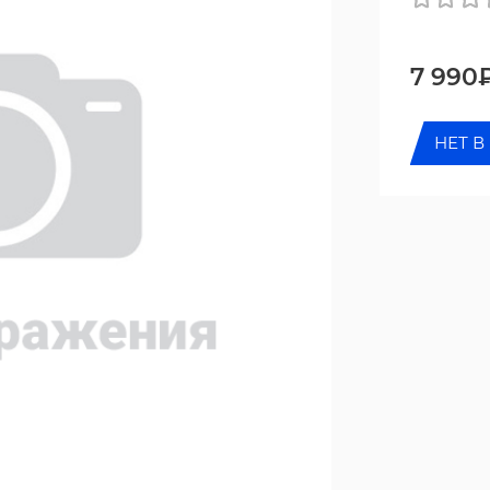
7 990
НЕТ В