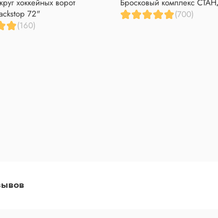
круг хоккейных ворот
Бросковый комплекс СТА
ackstop 72"
(700)
(160)
зывов