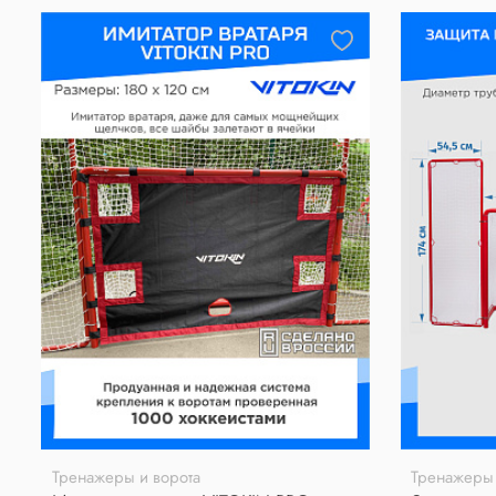
</tr>
<tr>
<td>
L
</td>
<td>
94-96
</td>
<td>
95
</td>
<td>
67
</td>
</tr>
<tr>
<td>
XL
</td>
Тренажеры и ворота
Тренажеры 
<td>