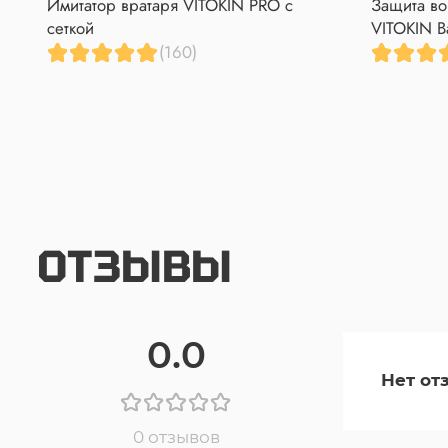
Имитатор вратаря VITOKIN PRO с
Защита во
98-97
сеткой
VITOKIN B
</td>
(160)
<td>
97
</td>
<td>
68
</td>
</tr>
</tbody>
ОТЗЫВЫ
</table>
0.0
Нет от
0 отзывов