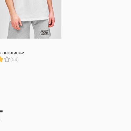
с логотипом
(54)
Т