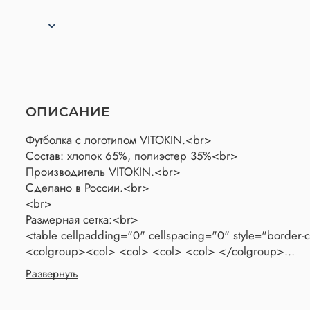
ОПИСАНИЕ
Футболка c логотипом VITOKIN.<br>
Состав: хлопок 65%, полиэстер 35%<br>
Производитель VITOKIN.<br>
Сделано в России.<br>
<br>
Размерная сетка:<br>
<table cellpadding="0" cellspacing="0" style="border-c
<colgroup><col> <col> <col> <col> </colgroup>
<tbody>
Развернуть
<tr>
<td>