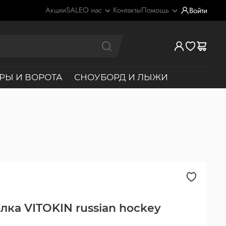
Акции
SALE
О нас
Контакты
Помощь
Войти
РЫ И ВОРОТА
СНОУБОРД И ЛЫЖИ
лка VITOKIN russian hockey