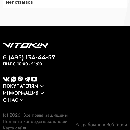
Нет отзывов
8 (495) 134-44-57
ПН-ВС 10:00 - 21:00
ПОКУПАТЕЛЯМ
ИНФОРМАЦИЯ
Каталог
О НАС
Оптовикам
Сервис
О компании
Экспортные заказы
Оплата и доставка
(c) 2026. Все права защищены
Наши клиенты
Выкуп формы
Политика конфиденциальности
Гарантия
Разработано в Веб Герои
Наши работы
Карта сайта
Экология