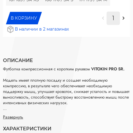
В КОРЗИНУ
В наличии в 2 магазинах
ОПИСАНИЕ
Футболка компрессионная с коротким рукавом
VITOKIN PRO
SR.
Модель имеет плотную посадку и создает необходимую
компрессию, в результате чего обеспечивает необходимую
поддержку мышц, улучшает кровоток, снижает усталость и повышает
выносливость, способствует быстрому восстановлению мышц после
интенсивных физических нагрузок.
При производстве применяется современная трикотажная ткань,
Развернуть
которая отлично отводит влагу с кожи, и придает изделию высокие
эксплуатационные характеристики, прочность и износостойкость,
ХАРАКТЕРИСТИКИ
материал хорошо держит форму и не деформируется.