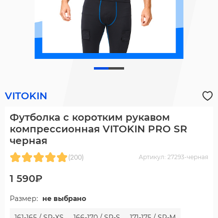
VITOKIN
Футболка с коротким рукавом
компрессионная VITOKIN PRO SR
черная
(200)
Артикул: 27293-черная
1 590₽
Размер:
не выбрано
161-165 / SR-XS
166-170 / SR-S
171-175 / SR-M